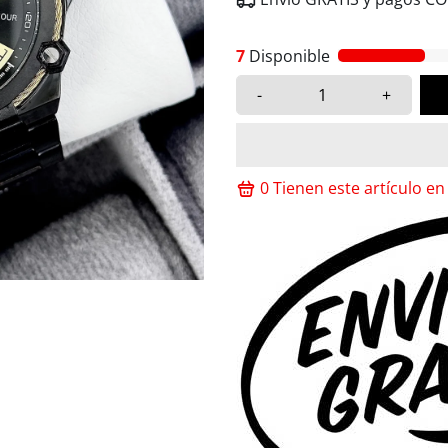
7
Disponible
-
+
0
Tienen este artículo en 