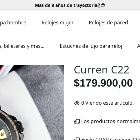
Mas de 8 años de trayectoria
✌😎
Envíos GRATIS
🚚
⚡
✌
pa hombre
Relojes mujer
Relojes de pared
 billeteras y mas...
Estuches de lujo para reloj
A
Curren C22
$179.900,00
0
Viendo este artículo.
Los productos normalment
Envío GRATIS y pagos 