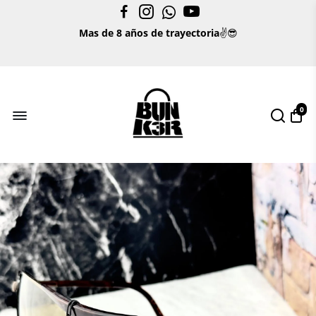
Pago CONTRA ENTREGA 🥇⚡💯
Mas de 8 años de trayectoria
✌😎
Envíos GRATIS
🚚
⚡
✌
0